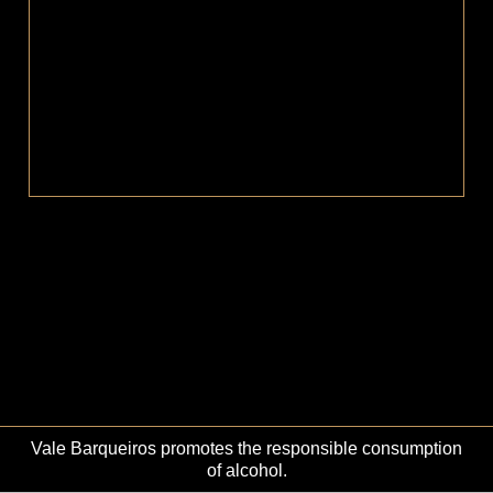
4 – campo inferior direito
Este site utiliza cookies para permitir uma melhor experiência
por parte do utilizador. Ao navegar no site estará a consentir a
sua utilização.
Vale Barqueiros promotes the responsible consumption
Ok
Não
Privacy policy
of alcohol.
© 2026 Vale Barqueiros