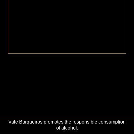
Este site utiliza cookies para permitir uma melhor experiência
por parte do utilizador. Ao navegar no site estará a consentir a
sua utilização.
Vale Barqueiros promotes the responsible consumption
Ok
Não
Privacy policy
of alcohol.
© 2026 Vale Barqueiros