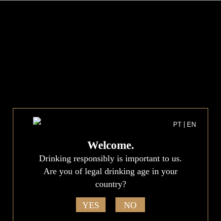
?>
PT
EN
GERMANY
GO BACK
|
PT
EN
Rietberger Weinhaus Korkenzieher
Platzstraße 16, D – 33397 Rietberg
Welcome.
Tel.: 0049 (0)5244 / 928916
Drinking responsibly is important to us.
Fax: 0049 (0)5244 / 928926
Are you of legal drinking age in your
info@weinhaus-korkenzieher.de
www.weinhaus-korkenzieher.de
country?
YES
NO