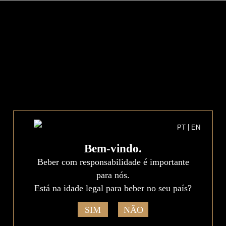
?>
PT
EN
NOTÍCIAS E NOVIDADES
VOLTAR ATRÁS
|
PT
EN
Vinhos Vale Barqueiros
Distinguidos pela Revista de
Bem-vindo.
Beber com responsabilidade é importante
Vinhos
para nós.
Está na idade legal para beber no seu país?
Os vinhos Vale Barqueiros Regional Alentejano
Colecção Seleccionada Tinto 2011 e Monte de Seda
SIM
NÃO
Regional Alentejano Tinto 2013 foram recentemente
premiados na edição de Abril de 2015 da Revista de