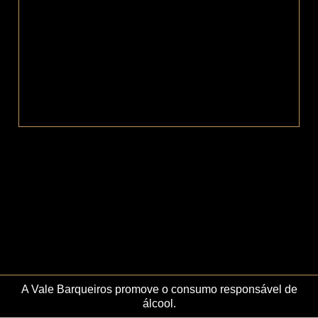
Vinhos. Veja abaixo as análises respectivas.
Este site utiliza cookies para permitir uma melhor experiência
por parte do utilizador. Ao navegar no site estará a consentir a
sua utilização.
A Vale Barqueiros promove o consumo responsável de
Ok
Não
Política de Privacidade e Cookies
álcool.
© 2026 Vale Barqueiros